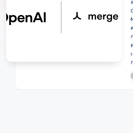
ก
ก
P
b