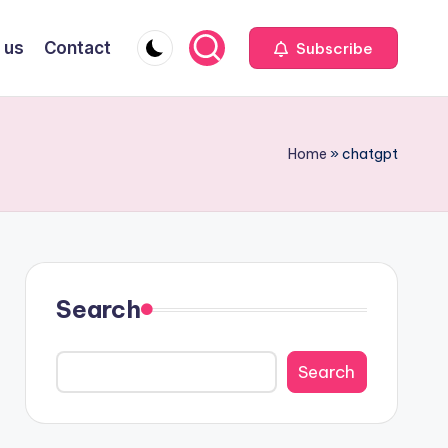
 us
Contact
Subscribe
Home
»
chatgpt
Search
Search