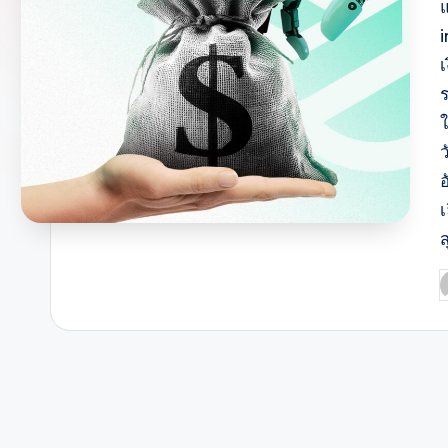
แ
เ
เ
ส
P
b