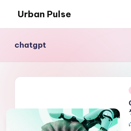
Urban Pulse
Skip
to
content
chatgpt
i