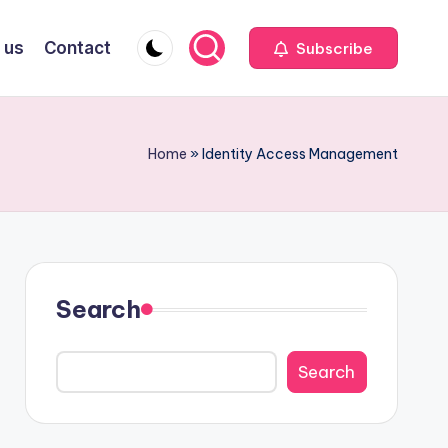
 us
Contact
Subscribe
Home
»
Identity Access Management
Search
Search