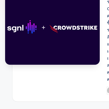
ล
P
b