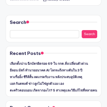
Posted
by
Search
Search
Recent Posts
เลือกตั้งน่าน ฉีกบัตรผิดรอย 69 ใบ กกต.สั่งเปลี่ยนตัวด่วน
อีลอน มัสก์ ทำนายอนาคต AI โลกจะถึงทางตันใน 3 ปี
หวงรื่ออิ๋ง ซีรีส์สั้น ลดเกรดรับงาน หลังประสบอุบัติเหตุ
เอส กันตพงศ์ ข่าวลูกไม่ใช่ลูกตัวเอง เอง
ตะคริวตอนนอน เกิดจากอะไร? 5 สาเหตุและวิธีแก้ไขที่หลายคน