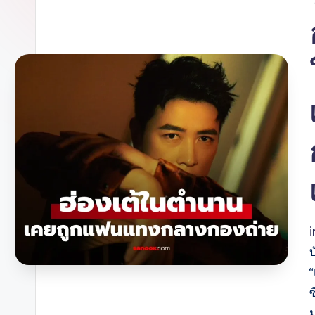
บ
“
ซ