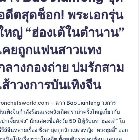
อดีตสุดช็อก! พระเอกรุ่น
ใหญ่ “ฮ่องเต้ในตำนาน”
เคยถูกแฟนสาวแทง
กลางกองถ่าย ปมรักสาม
เส้าวงการบันเทิงจีน
ironchefsworld.com
– ฉาว Bao Jianfeng วงการ
ันเทิงจีนกำลังร้อนแรงหลังเกิดดราม่าครั้งใหญ่เกี่ยวกับ
เป่าเจี้ยนฟง” นักแสดงชื่อดังวัย 50 ปี ผู้รับบท “ฮ่องเต้” ใน
ีรีส์จีนหลายเรื่อง ซึ่งล่าสุดถูกนักแสดงหญิง “หวงฮุ่ยอี๋” ออก
มาเปิดโปงเรื่องราวในอดีต ทั้งพฤติกรรมคบซ้อน แอบจด