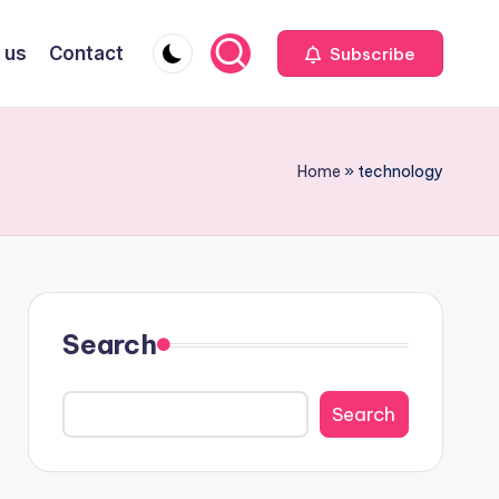
 us
Contact
Subscribe
Home
»
technology
Search
Search