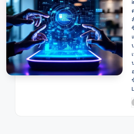
ส
บ
เ
อ
P
b