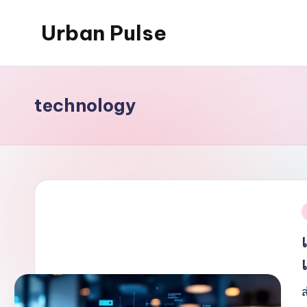
Urban Pulse
Skip
to
content
technology
i
ส