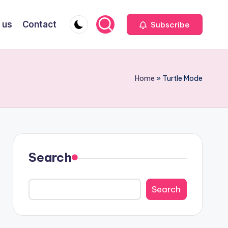
 us
Contact
Subscribe
Home
»
Turtle Mode
Search
Search