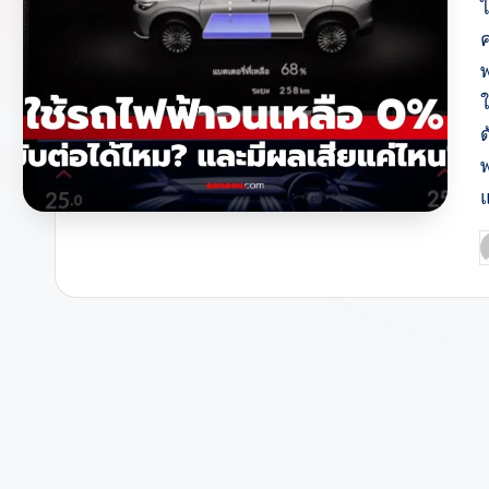
พ
P
b