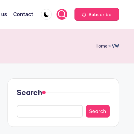
 us
Contact
Subscribe
Home
»
VW
Search
Search