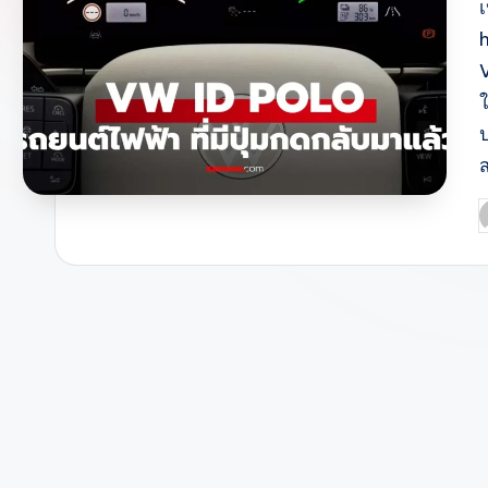
V
ใ
ส
P
b