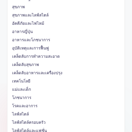
สุขภาพ
สุขภาพและไลฟ์สไตล์
อัคคีภัยและไฟไหม้
อาหารญี่ปุ่น
อาหารและโภชนาการ
อุบัติเหตุและการฟื้นฟู
เคล็ดลับการทำความสะอาด
เคล็ดลับสุขภาพ
เคล็ดลับอาหารและเครื่องปรุง
เทคโนโลยี
แม่และเด็ก
โภชนาการ
โรคและอาการ
ไลฟ์สไตล์
ไลฟ์สไตล์ครอบครัว
ไลฟ์สไตล์และแฟชั่น