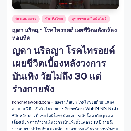
Posted
นักแสดงสาว
บันเทิงไทย
สุขภาพและไลฟ์สไตล์
in
ญดา นริลญา โรคไทรอยด์ เผยชีวิตหลังกล้อง
หอบหืด
ญดา นริลญา โรคไทรอยด์
เผยชีวิตเบื้องหลังวงการ
บันเทิง วัยไม่ถึง 30 แต่
ร่างกายพัง
ironchefsworld.com
– ญดา นริลญา โรคไทรอยด์ นักแสดง
สาวมากฝีมือ เปิดใจในรายการ PrimeCast With PUNPUN เล่า
ชีวิตหลังกล้องที่แทบไม่มีใครรู้ ตั้งแต่การเติบโตมากับคุณแม่
เลี้ยงเดี่ยว การทำงานในวงการบันเทิงตั้งแต่อายุ 13 ปี รวมถึง
ประสบการณ์ป่วยด้วย หอบหืด และอาการแพนิคจากการทำงาน