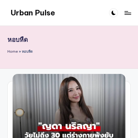
Urban Pulse
Skip
to
content
หอบหืด
Home
»
หอบหืด