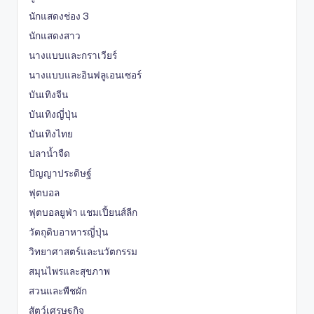
นักแสดงช่อง 3
นักแสดงสาว
นางแบบและกราเวียร์
นางแบบและอินฟลูเอนเซอร์
บันเทิงจีน
บันเทิงญี่ปุ่น
บันเทิงไทย
ปลาน้ำจืด
ปัญญาประดิษฐ์
ฟุตบอล
ฟุตบอลยูฟ่า แชมเปี้ยนส์ลีก
วัตถุดิบอาหารญี่ปุ่น
วิทยาศาสตร์และนวัตกรรม
สมุนไพรและสุขภาพ
สวนและพืชผัก
สัตว์เศรษฐกิจ