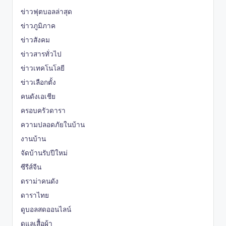
ข่าวฟุตบอลล่าสุด
ข่าวภูมิภาค
ข่าวสังคม
ข่าวสารทั่วไป
ข่าวเทคโนโลยี
ข่าวเลือกตั้ง
คนดังเอเชีย
ครอบครัวดารา
ความปลอดภัยในบ้าน
งานบ้าน
จัดบ้านรับปีใหม่
ซีรีส์จีน
ดราม่าคนดัง
ดาราไทย
ดูบอลสดออนไลน์
ดูแลเสื้อผ้า