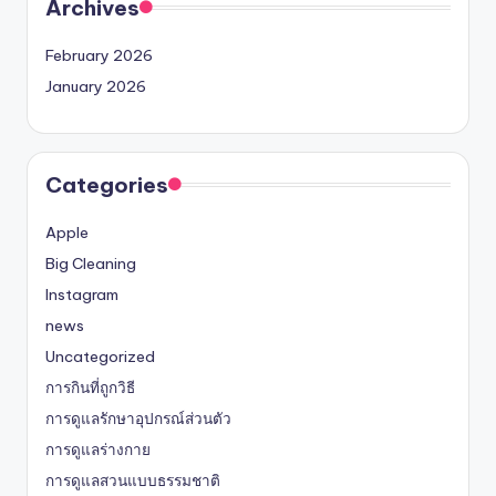
Archives
February 2026
January 2026
Categories
Apple
Big Cleaning
Instagram
news
Uncategorized
การกินที่ถูกวิธี
การดูแลรักษาอุปกรณ์ส่วนตัว
การดูแลร่างกาย
การดูแลสวนแบบธรรมชาติ