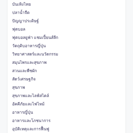
บันเทิงไทย
ปลาน้ำจืด
ปัญญาประดิษฐ์
ฟุตบอล
ฟุตบอลยูฟ่า แชมเปี้ยนส์ลีก
วัตถุดิบอาหารญี่ปุ่น
วิทยาศาสตร์และนวัตกรรม
สมุนไพรและสุขภาพ
สวนและพืชผัก
สัตว์เศรษฐกิจ
สุขภาพ
สุขภาพและไลฟ์สไตล์
อัคคีภัยและไฟไหม้
อาหารญี่ปุ่น
อาหารและโภชนาการ
อุบัติเหตุและการฟื้นฟู