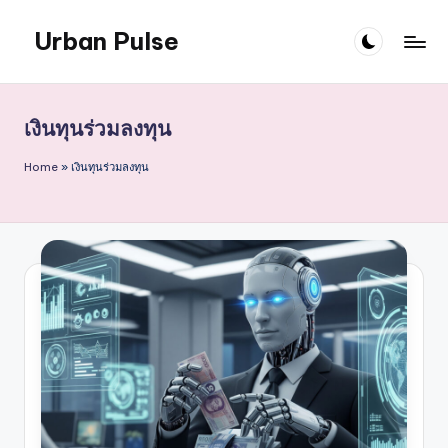
Urban Pulse
Skip
to
content
เงินทุนร่วมลงทุน
Home
»
เงินทุนร่วมลงทุน