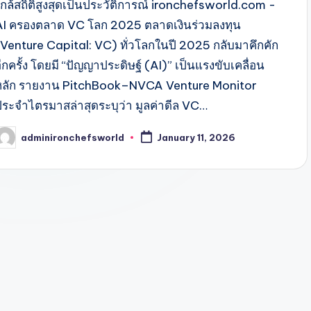
ใกล้สถิติสูงสุดเป็นประวัติการณ์ ironchefsworld.com -
AI ครองตลาด VC โลก 2025 ตลาดเงินร่วมลงทุน
(Venture Capital: VC) ทั่วโลกในปี 2025 กลับมาคึกคัก
ีกครั้ง โดยมี “ปัญญาประดิษฐ์ (AI)” เป็นแรงขับเคลื่อน
หลัก รายงาน PitchBook–NVCA Venture Monitor
ประจำไตรมาสล่าสุดระบุว่า มูลค่าดีล VC…
adminironchefsworld
January 11, 2026
osted
y